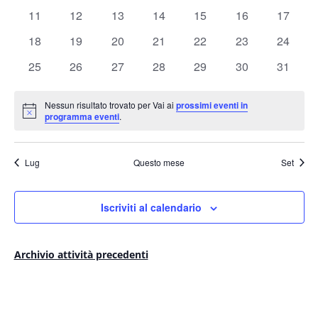
eventi
eventi
eventi
eventi
eventi
eventi
eventi
0
0
0
0
0
0
0
11
12
13
14
15
16
17
eventi
eventi
eventi
eventi
eventi
eventi
eventi
0
0
0
0
0
0
0
18
19
20
21
22
23
24
eventi
eventi
eventi
eventi
eventi
eventi
eventi
0
0
0
0
0
0
0
25
26
27
28
29
30
31
eventi
eventi
eventi
eventi
eventi
eventi
eventi
Nessun risultato trovato per Vai ai
prossimi eventi in
Notice
programma eventi
.
Lug
Questo mese
Set
Iscriviti al calendario
Archivio attività precedenti