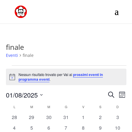
finale
Eventi
finale
Eventi
Nessun risultato trovato per Vai ai
prossimi eventi in
Notice
programma eventi
.
Eventi
Eve
01/08/2025
Cerca
Mese
Vis
Ricerc
Seleziona
Nav
Calendario
e
L
LUNEDÌ
M
MARTEDÌ
M
MERCOLEDÌ
G
GIOVEDÌ
V
VENERDÌ
S
SABATO
D
DOMENI
la
di
viste
data.
0
0
0
0
0
0
0
28
29
30
31
1
2
3
Eventi
Naviga
eventi
eventi
eventi
eventi
eventi
eventi
eventi
0
0
0
0
0
0
0
4
5
6
7
8
9
10