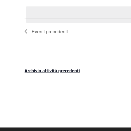
Seleziona
Parola
la
Chiave.
data.
Eventi
precedenti
Archivio attività precedenti