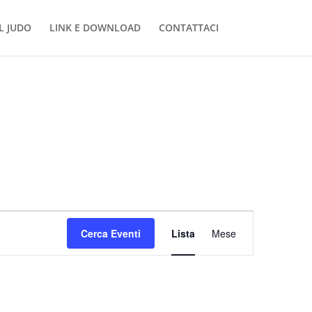
L JUDO
LINK E DOWNLOAD
CONTATTACI
Evento
Viste
Cerca Eventi
Lista
Mese
Navigazione