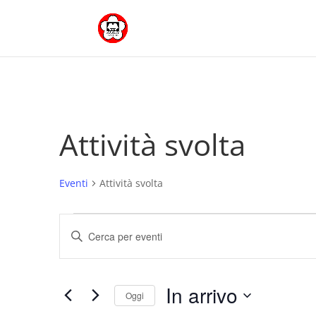
Attività svolta
Eventi
Attività svolta
Eventi
Eventi
Inserisci
Ricerca
Parola
e
Chiave.
viste
Cerca
In arrivo
Navigazione
Eventi
Oggi
per