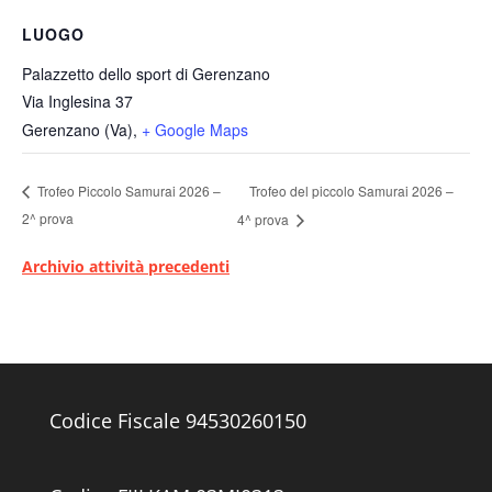
LUOGO
Palazzetto dello sport di Gerenzano
Via Inglesina 37
Gerenzano (Va)
,
+ Google Maps
Trofeo del piccolo Samurai 2026 –
Trofeo Piccolo Samurai 2026 –
2^ prova
4^ prova
Archivio attività precedenti
Codice Fiscale 94530260150